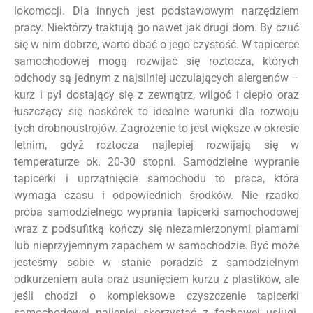
lokomocji. Dla innych jest podstawowym narzędziem
pracy. Niektórzy traktują go nawet jak drugi dom. By czuć
się w nim dobrze, warto dbać o jego czystość. W tapicerce
samochodowej mogą rozwijać się roztocza, których
odchody są jednym z najsilniej uczulających alergenów –
kurz i pył dostający się z zewnątrz, wilgoć i ciepło oraz
łuszczący się naskórek to idealne warunki dla rozwoju
tych drobnoustrojów. Zagrożenie to jest większe w okresie
letnim, gdyż roztocza najlepiej rozwijają się w
temperaturze ok. 20-30 stopni. Samodzielne wypranie
tapicerki i uprzątnięcie samochodu to praca, która
wymaga czasu i odpowiednich środków. Nie rzadko
próba samodzielnego wyprania tapicerki samochodowej
wraz z podsufitką kończy się niezamierzonymi plamami
lub nieprzyjemnym zapachem w samochodzie. Być może
jesteśmy sobie w stanie poradzić z samodzielnym
odkurzeniem auta oraz usunięciem kurzu z plastików, ale
jeśli chodzi o kompleksowe czyszczenie tapicerki
samochodowej najlepiej skorzystać z fachowej usługi.