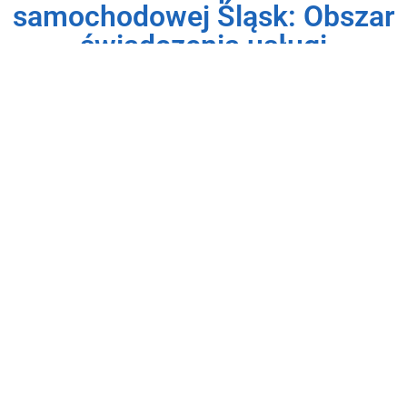
samochodowej Śląsk: Obszar
świadczenia usługi
Usługi prania i czyszczenia tapicerki samochodowej na
Śląsku
świadczymy na terenie centralnego i południowego
województwa śląskiego oraz na terenie zachodniej części
województwa małopolskiego. Działamy m.in. w
następujących miejscowościach i ich najbliższej okolicy:
Katowice
Chorzów
Gliwice
Tarnowskie Góry
Sosnowiec
Bielsko-Biała
Goczałkowice-Zdrój
Ustroń