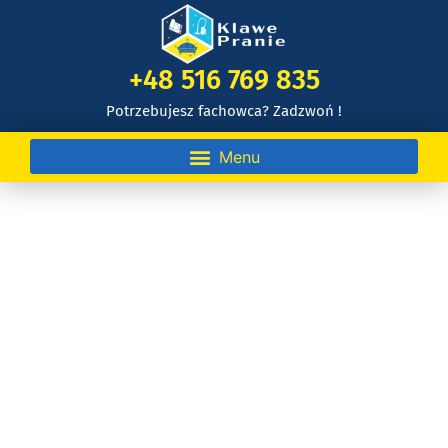
+48 516 769 835
Potrzebujesz fachowca? Zadzwoń !