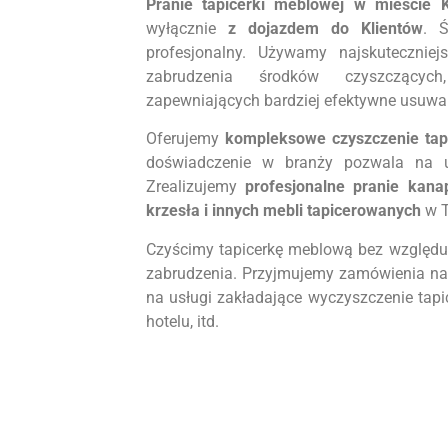
Pranie tapicerki meblowej w mieście 
wyłącznie
z dojazdem do Klientów
. 
profesjonalny. Używamy najskuteczni
zabrudzenia środków czyszczącyc
zapewniających bardziej efektywne usuwa
Oferujemy
kompleksowe czyszczenie ta
doświadczenie w branży pozwala na u
Zrealizujemy
profesjonalne pranie kanap
krzesła i innych mebli tapicerowanych
w T
Czyścimy tapicerkę meblową bez względu n
zabrudzenia. Przyjmujemy zamówienia na 
na usługi zakładające wyczyszczenie tapic
hotelu, itd.