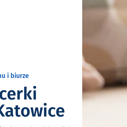
u i biurze
cerki
Katowice