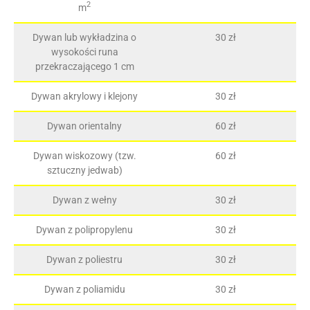
2
m
Dywan lub wykładzina o
30 zł
wysokości runa
przekraczającego 1 cm
Dywan akrylowy i klejony
30 zł
Dywan orientalny
60 zł
Dywan wiskozowy (tzw.
60 zł
sztuczny jedwab)
Dywan z wełny
30 zł
Dywan z polipropylenu
30 zł
Dywan z poliestru
30 zł
Dywan z poliamidu
30 zł