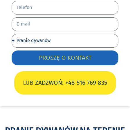
PROSZĘ O KONTAKT
LUB
ZADZWOŃ: +48 516 769 835