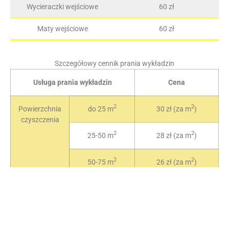
Wycieraczki wejściowe
60 zł
Maty wejściowe
60 zł
Szczegółowy cennik prania wykładzin
Usługa prania wykładzin
Cena
2
2
Powierzchnia
do 25 m
30 zł (za m
)
czyszczenia
2
2
25-50 m
28 zł (za m
)
2
2
50-75 m
26 zł (za m
)
2
2
75-100 m
24 zł (za m
)
2
2
100-150 m
22 zł (za m
)