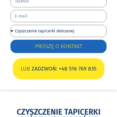
PROSZĘ O KONTAKT
LUB
ZADZWOŃ: +48 516 769 835
CZYSZCZENIE TAPICERKI