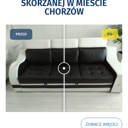
SKÓRZANEJ W MIEŚCIE
CHORZÓW
PRZED
PO
ZOBACZ WIĘCEJ