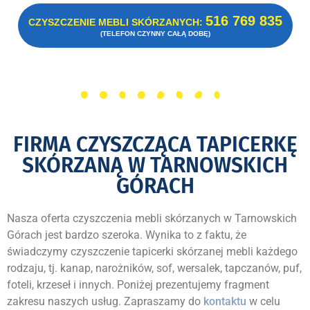
516 769 835
CZYSZCZENIE MEBLI SKÓRZANYCH:
(TELEFON CZYNNY CAŁĄ DOBĘ)
FIRMA CZYSZCZĄCA TAPICERKĘ
SKÓRZANĄ W TARNOWSKICH
GÓRACH
Nasza oferta czyszczenia mebli skórzanych w Tarnowskich
Górach jest bardzo szeroka. Wynika to z faktu, że
świadczymy czyszczenie tapicerki skórzanej mebli każdego
rodzaju, tj. kanap, narożników, sof, wersalek, tapczanów, puf,
foteli, krzeseł i innych. Poniżej prezentujemy fragment
zakresu naszych usług. Zapraszamy do
kontaktu
w celu