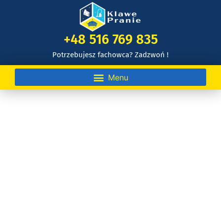
+48 516 769 835
Potrzebujesz fachowca? Zadzwoń !