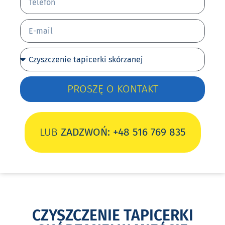
PROSZĘ O KONTAKT
LUB
ZADZWOŃ: +48 516 769 835
CZYSZCZENIE TAPICERKI