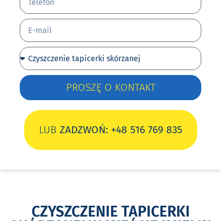
PROSZĘ O KONTAKT
LUB
ZADZWOŃ: +48 516 769 835
CZYSZCZENIE TAPICERKI