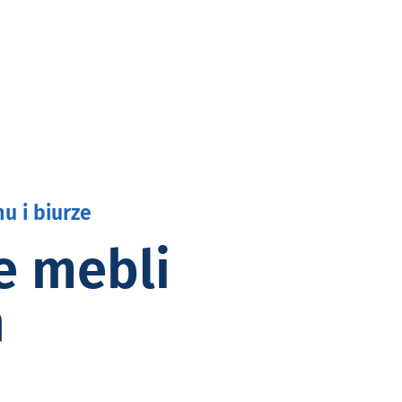
u i biurze
e mebli
h