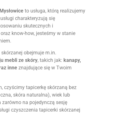
Mysłowice
to usługa, którą realizujemy
 usługi charakteryzują się
stosowaniu skutecznych i
raz know-how, jesteśmy w stanie
niem.
 skórzanej obejmuje m.in.
u mebli ze skóry
, takich jak:
kanapy,
raz inne
znajdujące się w Twoim
h, czyścimy tapicerkę skórzaną bez
czna, skóra naturalna), wiek lub
a zarówno na pojedynczą sesję
usługi czyszczenia tapicerki skórzanej