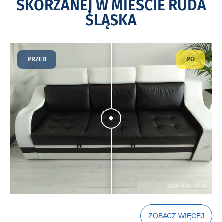
SKÓRZANEJ W MIEŚCIE RUDA
ŚLĄSKA
PRZED
PO
ZOBACZ WIĘCEJ