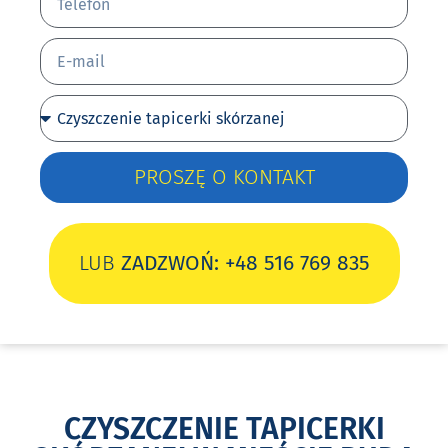
PROSZĘ O KONTAKT
LUB
ZADZWOŃ: +48 516 769 835
CZYSZCZENIE TAPICERKI