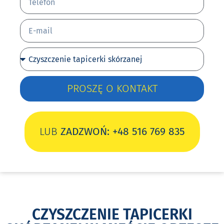
PROSZĘ O KONTAKT
LUB
ZADZWOŃ: +48 516 769 835
CZYSZCZENIE TAPICERKI