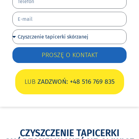
PROSZĘ O KONTAKT
LUB
ZADZWOŃ: +48 516 769 835
CZYSZCZENIE TAPICERKI