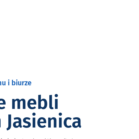
u i biurze
e mebli
 Jasienica