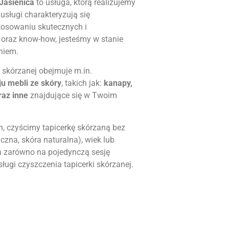
Jasienica
to usługa, którą realizujemy
 usługi charakteryzują się
stosowaniu skutecznych i
raz know-how, jesteśmy w stanie
niem.
 skórzanej obejmuje m.in.
u mebli ze skóry
, takich jak:
kanapy,
raz inne
znajdujące się w Twoim
h, czyścimy tapicerkę skórzaną bez
czna, skóra naturalna), wiek lub
a zarówno na pojedynczą sesję
sługi czyszczenia tapicerki skórzanej.